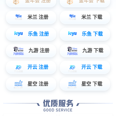
酒店
新闻资讯

公司资讯
行业新闻
联系我们

停车云平台
革命性
当前位置：
3377体育
?
产品中心
?
智慧车行
?
停车场控制
终端
? 正文