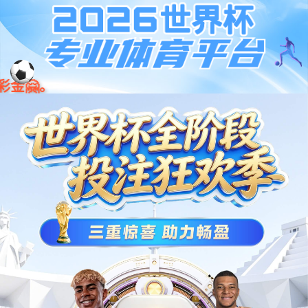
山东3377体育信息科技
有限公司


24小时服务热线
0531-68960800

3377体育
关于我们

关于我们
寻求合作
HOT
联系我们
产品中心

智慧车行

停车场管理终端
停车场控制终端
停车场智能道闸
停车场外围产品
智慧人行

人脸识别终端