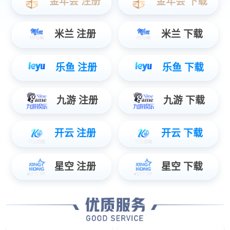
酒店
新闻资讯

公司资讯
行业新闻
联系我们

停车云平台
革命性
停车云
当前位置：
3377体育
?
产品中心
?
软件及云服务
? 停车云