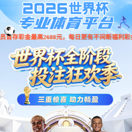
山东3377体育信息科技
有限公司


24小时服务热线
0531-68960800

3377体育
关于我们

关于我们
寻求合作
HOT
联系我们
产品中心

智慧车行

停车场管理终端
停车场控制终端
停车场智能道闸
停车场外围产品
智慧人行

人脸识别终端