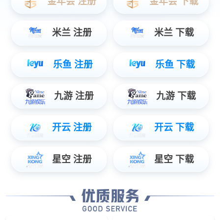
酒店
新闻资讯

公司资讯
行业新闻
联系我们

停车云平台
革命性
云托管
当前位置：
3377体育
?
产品中心
?
软件及云服务
? 云托管
无数据
产品中心
智慧人行

人行外围产品
智慧车行
